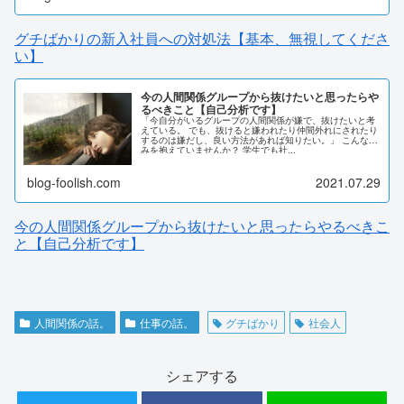
う。
グチばかりの新入社員への対処法【基本、無視してくださ
い】
今の人間関係グループから抜けたいと思ったらや
るべきこと【自己分析です】
「今自分がいるグループの人間関係が嫌で、抜けたいと考
えている。 でも、抜けると嫌われたり仲間外れにされたり
するのは嫌だし、良い方法があれば知りたい。」 こんな悩
みを抱えていませんか？ 学生でも社...
blog-foolish.com
2021.07.29
今の人間関係グループから抜けたいと思ったらやるべきこ
と【自己分析です】
人間関係の話。
仕事の話。
グチばかり
社会人
シェアする