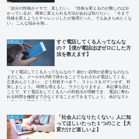
「自分の性格がイヤで、直したい」 「性格を変えるのが難しのは分
かっているが、簡単に変えられる方法があれば知りたい」 「今まで
性格を変えようとチャレンジしたが無理だった、でもあきらめたくな
い」 こんな悩みを抱...
すぐ電話してくる人ってなんな
仕事の話。
の？【僕が電話ほぼゼロにした方
法を教えます】
「すぐ電話してくる人ってなんなの？ 細かい説明が必要なものなら
まだしも、メールやLINEで終わることでもわざわざ電話してくる。
正直めんどくさい。 どう対処すべき？」 ストレスをガマンせず、対
策しましょう。 時間も増えるし、ラクになりますよ。 本記事を読む
ことで、すぐ電話をしてくる人ヘの対処法が理解でき、 電話に奪わ
れる時間を極限まで少なくすることができるでしょう。 余計なスト
レスからも解放されます。
「社会人になりたくない」人に知
仕事の話。
ってほしいたった１つのこと【大
変だけど楽しいよ】