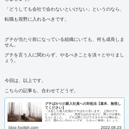
「どうしても会社で会わないといけない」というのなら、
転職も視野に入れるべきです。
グチが当たり前になっている組織にいても、何も成長しま
せん。
グチを言う人に関わらず、やるべきことを淡々とやりまし
ょう。
今回は、以上です。
こちらの記事も、合わせてどうぞ。
グチばかりの新入社員への対処法【基本、無視し
てください】
「入社した新入社員がグチばかり言います。 上司のグチ
に、会社のグチ。。。 気持ちはわかるけど、聞くのが疲れ
ちゃいました。」 グチは聞くだけでエネルギーが奪われる
ので、聞かない方がいいです。 なるべく無視しましょう。
本記事を読むことで、グチばかりの新入社員への対処法が
blog-foolish.com
2022.08.23
わかり、 明日からのストレスを減らすことができるでしょ