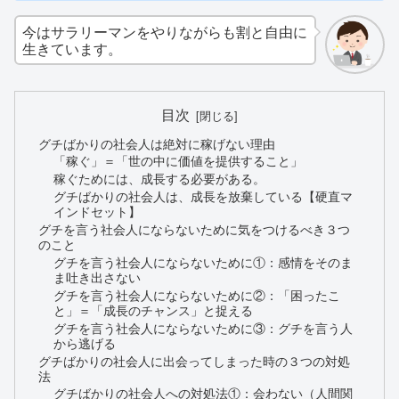
今はサラリーマンをやりながらも割と自由に
生きています。
目次
グチばかりの社会人は絶対に稼げない理由
「稼ぐ」＝「世の中に価値を提供すること」
稼ぐためには、成長する必要がある。
グチばかりの社会人は、成長を放棄している【硬直マ
インドセット】
グチを言う社会人にならないために気をつけるべき３つ
のこと
グチを言う社会人にならないために①：感情をそのま
ま吐き出さない
グチを言う社会人にならないために②：「困ったこ
と」＝「成長のチャンス」と捉える
グチを言う社会人にならないために③：グチを言う人
から逃げる
グチばかりの社会人に出会ってしまった時の３つの対処
法
グチばかりの社会人への対処法①：会わない（人間関