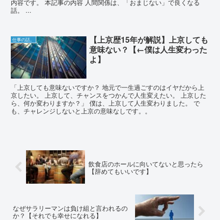
内容です。 本記事の内容 人間関係は、「おまじない」で良くなる
話。 ...
【上京歴15年が解説】上京しても
仕事の話。
意味ない？【←僕は人生変わった
よ】
「上京しても意味ないですか？ 地元で一生過ごすのはイヤだから上
京したい。 上京して、チャンスをつかんで人生変えたい。 上京した
ら、何か変わりますか？」 僕は、上京して人生変わりました。 で
も、チャレンジしないと上京の意味なしです。。
飲食店のホールに向いてないと思ったら
【辞めてもいいです】
なぜサラリーマンは負け組と言われるの
か？【それでも幸せになれる】