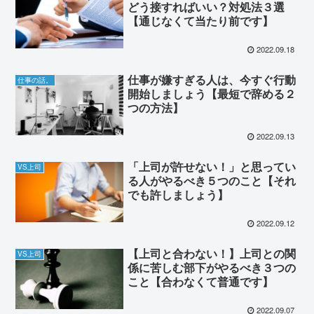
どう接すればいい？対処法３選
【通じなくて当たり前です】
2022.09.18
仕事が嫌すぎる人は、今すぐ行動
仕事の話。
開始しましょう【最短で辞める２
つの方法】
2022.09.13
「上司が許せない！」と思ってい
VS上司
る人がやるべき５つのこと【それ
でも許しましょう】
2022.09.12
【上司と合わない！】上司との関
VS上司
係に苦しむ部下がやるべき３つの
こと【合わなくて普通です】
2022.09.07