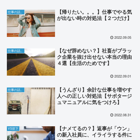
【帰りたい。。。】仕事でやる気
仕事の話。
が出ない時の対処法【２つだけ】
2022.09.05
【なぜ辞めない？】社畜がブラッ
仕事の話。
ク企業を抜け出せない本当の理由
４選【生活のためです】
2022.09.01
【うんざり】余計な仕事を増やす
仕事の話。
人への正しい対処法【サボタージ
ュマニュアルに気をつけろ】
2022.08.31
【ナメてるの？】返事が「ウン」
VS部下
の新入社員に、イライラする件に