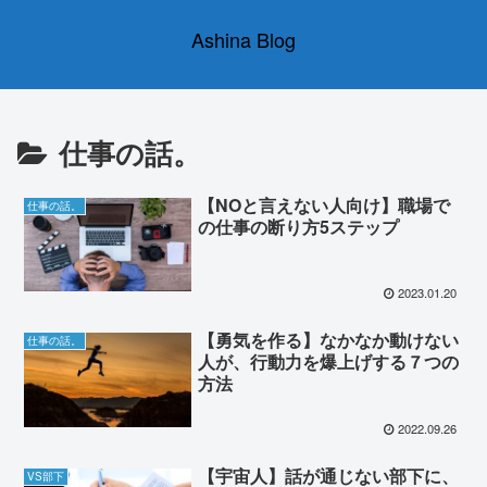
Ashina Blog
仕事の話。
【NOと言えない人向け】職場で
仕事の話。
の仕事の断り方5ステップ
2023.01.20
【勇気を作る】なかなか動けない
仕事の話。
人が、行動力を爆上げする７つの
方法
2022.09.26
【宇宙人】話が通じない部下に、
VS部下