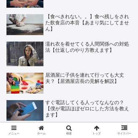
【食べきれない。。】食べ残しをされ
た飲食店の本音【あまり気にしてませ
ん】
濡れ衣を着せてくる人間関係への対処
法【仕返しのやり方教えます】
居酒屋に子供を連れて行っても大丈
夫？【居酒屋店長の見解を解説】
すぐ電話してくる人ってなんなの？
【僕が電話ほぼゼロにした方法を教え
ます】
メニュー
ホーム
検索
トップ
サイドバー
カテゴリー