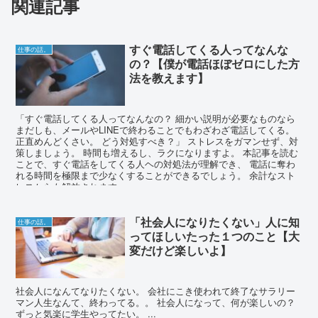
関連記事
すぐ電話してくる人ってなんな
仕事の話。
の？【僕が電話ほぼゼロにした方
法を教えます】
「すぐ電話してくる人ってなんなの？ 細かい説明が必要なものなら
まだしも、メールやLINEで終わることでもわざわざ電話してくる。
正直めんどくさい。 どう対処すべき？」 ストレスをガマンせず、対
策しましょう。 時間も増えるし、ラクになりますよ。 本記事を読む
ことで、すぐ電話をしてくる人ヘの対処法が理解でき、 電話に奪わ
れる時間を極限まで少なくすることができるでしょう。 余計なスト
レスからも解放されます。
「社会人になりたくない」人に知
仕事の話。
ってほしいたった１つのこと【大
変だけど楽しいよ】
社会人になんてなりたくない。 会社にこき使われて終了なサラリー
マン人生なんて、終わってる。。 社会人になって、何が楽しいの？
ずっと気楽に学生やってたい。 ...