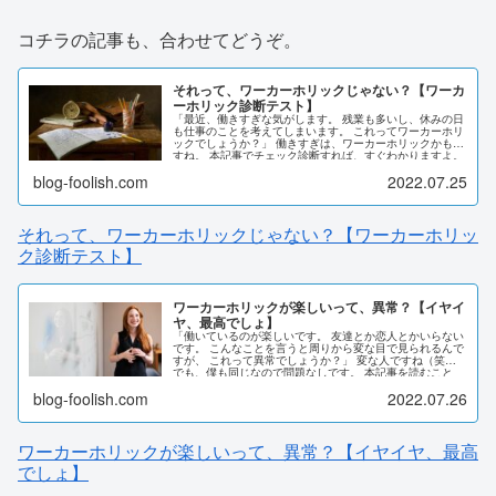
コチラの記事も、合わせてどうぞ。
それって、ワーカーホリックじゃない？【ワーカ
ーホリック診断テスト】
「最近、働きすぎな気がします。 残業も多いし、休みの日
も仕事のことを考えてしまいます。 これってワーカーホリ
ックでしょうか？」 働きすぎは、ワーカーホリックかもで
すね。 本記事でチェック診断すれば、すぐわかりますよ。
この記事を読むことで、ワーカーホリックについて理解で
blog-foolish.com
2022.07.25
き、 自分にとってベストな働き方が選べるようになるでし
ょう。
それって、ワーカーホリックじゃない？【ワーカーホリッ
ク診断テスト】
ワーカーホリックが楽しいって、異常？【イヤイ
ヤ、最高でしょ】
「働いているのが楽しいです。 友達とか恋人とかいらない
です。 こんなことを言うと周りから変な目で見られるんで
すが、 これって異常でしょうか？」 変な人ですね（笑）
でも、僕も同じなので問題なしです。 本記事を読むこと
で、ワーカーホリックについての理解が深まり、 明日から
blog-foolish.com
2022.07.26
の仕事がより楽しいものに変わるでしょう。
ワーカーホリックが楽しいって、異常？【イヤイヤ、最高
でしょ】