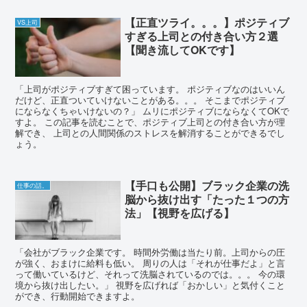
【正直ツライ。。。】ポジティブ
VS上司
すぎる上司との付き合い方２選
【聞き流してOKです】
「上司がポジティブすぎて困っています。 ポジティブなのはいいん
だけど、正直ついていけないことがある。。。 そこまでポジティブ
にならなくちゃいけないの？」 ムリにポジティブにならなくてOKで
すよ。 この記事を読むことで、ポジティブ上司との付き合い方が理
解でき、 上司との人間関係のストレスを解消することができるでし
ょう。
【手口も公開】ブラック企業の洗
仕事の話。
脳から抜け出す「たった１つの方
法」【視野を広げる】
「会社がブラック企業です。 時間外労働は当たり前。上司からの圧
が強く、おまけに給料も低い。 周りの人は「それが仕事だよ」と言
って働いているけど、それって洗脳されているのでは。。。 今の環
境から抜け出したい。」 視野を広げれば「おかしい」と気付くこと
ができ、行動開始できますよ。