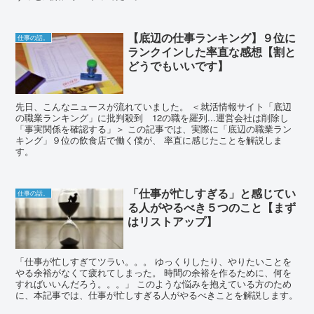
【底辺の仕事ランキング】９位に
仕事の話。
ランクインした率直な感想【割と
どうでもいいです】
先日、こんなニュースが流れていました。 ＜就活情報サイト「底辺
の職業ランキング」に批判殺到 12の職を羅列...運営会社は削除し
「事実関係を確認する」＞ この記事では、実際に「底辺の職業ラン
キング」９位の飲食店で働く僕が、 率直に感じたことを解説しま
す。
「仕事が忙しすぎる」と感じてい
仕事の話。
る人がやるべき５つのこと【まず
はリストアップ】
「仕事が忙しすぎてツラい。。。 ゆっくりしたり、やりたいことを
やる余裕がなくて疲れてしまった。 時間の余裕を作るために、何を
すればいいんだろう。。。」 このような悩みを抱えている方のため
に、本記事では、仕事が忙しすぎる人がやるべきことを解説します。