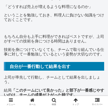
「どうすれば売上が増えるような料理になるのか」
ということを勉強しておき、料理人に負けない知識をつけ
ておくことです。
もちろん自分も上手に料理ができればベストですが、上司
がすべての技術を身につける時間はありません。
技術を身につけていなくても、チームで取り組んでいる仕
事に対して一番勉強しているという姿勢が大切なのです。
自分が一番行動して結果を出す
上司が率先して行動し、チームとして結果を出しましょ
う。
結局
「このチームにいて良かった」と部下が一番感じやす
いのは、チームの成果が上がった時です。
飲食店で例えるなら、「お客様がたくさん来て、売上が上
メニュー
ホーム
検索
トップ
サイドバー
がった時」です。