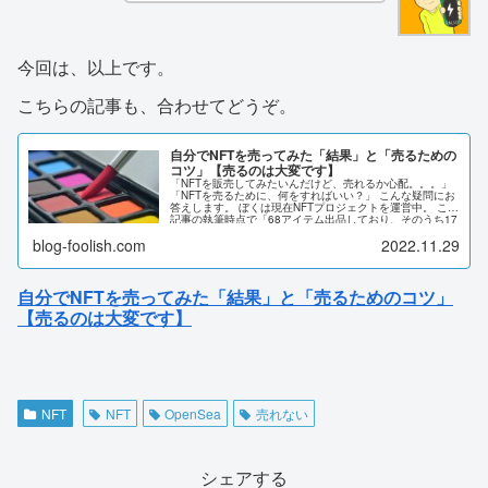
今回は、以上です。
こちらの記事も、合わせてどうぞ。
自分でNFTを売ってみた「結果」と「売るための
コツ」【売るのは大変です】
「NFTを販売してみたいんだけど、売れるか心配。。。」
「NFTを売るために、何をすればいい？」 こんな疑問にお
答えします。 ぼくは現在NFTプロジェクトを運営中。 この
記事の執筆時点で「68アイテム出品しており、そのうち17
アイテムが販売済み」です。 実際に自分でNFTを作って販
blog-foolish.com
2022.11.29
売して、感じたことを解説します。
自分でNFTを売ってみた「結果」と「売るためのコツ」
【売るのは大変です】
NFT
NFT
OpenSea
売れない
シェアする