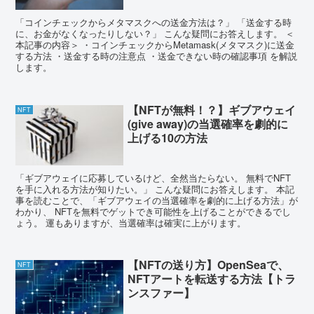
「コインチェックからメタマスクへの送金方法は？」 「送金する時
に、お金がなくなったりしない？」 こんな疑問にお答えします。 ＜
本記事の内容＞ ・コインチェックからMetamask(メタマスク)に送金
する方法 ・送金する時の注意点 ・送金できない時の確認事項 を解説
します。
【NFTが無料！？】ギブアウェイ
NFT
(give away)の当選確率を劇的に
上げる10の方法
「ギブアウェイに応募しているけど、全然当たらない。 無料でNFT
を手に入れる方法が知りたい。」 こんな疑問にお答えします。 本記
事を読むことで、「ギブアウェイの当選確率を劇的に上げる方法」が
わかり、 NFTを無料でゲットでき可能性を上げることができるでし
ょう。 運もありますが、当選確率は確実に上がります。
【NFTの送り方】OpenSeaで、
NFT
NFTアートを転送する方法【トラ
ンスファー】