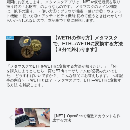
疑問にお答えします。 メタマスクアプリは、NFTや仮想通貨を取り
扱う時の「お財布」のようなものです。 メタマスクのメイン機能
は、以下の通り。 ・使い方①：ブラウザ機能 ・使い方②：ウォレッ
ト機能 ・使い方③：アクティビティ機能 初めて使うときはわかりづ
らいかもしれないので、本記事で丁寧に解説します。
【WETHの作り方】メタマスク
NFT
で、ETH→WETHに変換する方法
【３分で終わります】
「メタマスクでETHをWETHに変換する方法が知りたい。」 「NFT
を購入しようとしたら、変なETH(イーサリアム)が必要みたいでし
た。 どうすればいいですか？」 こんな疑問にお答えします。 ＜本記
事の内容＞ ・WETHとは？ ・メタマスクで、ETH→WETHに変換す
る方法 を解説します。
【NFT】OpenSeaで複数アカウントを作
成する方法