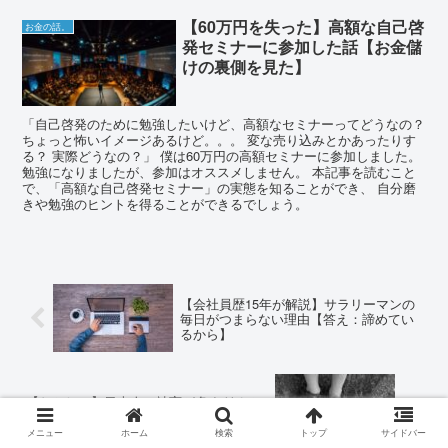
【60万円を失った】高額な自己啓
お金の話。
発セミナーに参加した話【お金儲
けの裏側を見た】
「自己啓発のために勉強したいけど、高額なセミナーってどうなの？
ちょっと怖いイメージあるけど。。。 変な売り込みとかあったりす
る？ 実際どうなの？」 僕は60万円の高額セミナーに参加しました。
勉強になりましたが、参加はオススメしません。 本記事を読むこと
で、「高額な自己啓発セミナー」の実態を知ることができ、 自分磨
きや勉強のヒントを得ることができるでしょう。
【会社員歴15年が解説】サラリーマンの
毎日がつまらない理由【答え：諦めてい
るから】
【おかしい】日本人に社畜が多すぎる３
つの理由【三年で抜け出せる】
メニュー
ホーム
検索
トップ
サイドバー