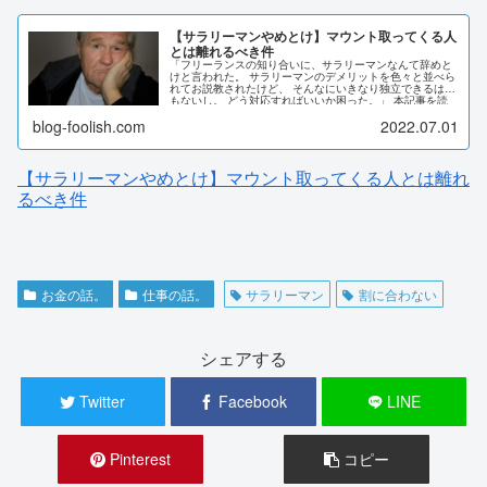
【サラリーマンやめとけ】マウント取ってくる人
とは離れるべき件
「フリーランスの知り合いに、サラリーマンなんて辞めと
けと言われた。 サラリーマンのデメリットを色々と並べら
れてお説教されたけど、 そんなにいきなり独立できるはず
もないし。 どう対応すればいいか困った。」 本記事を読
めば、「サラリーマンなんてやめとけ」と言われたときの
blog-foolish.com
2022.07.01
対処法が理解でき、 明日からの快適なビジネスライフのヒ
ントが得られるでしょう。
【サラリーマンやめとけ】マウント取ってくる人とは離れ
るべき件
お金の話。
仕事の話。
サラリーマン
割に合わない
シェアする
Twitter
Facebook
LINE
Pinterest
コピー