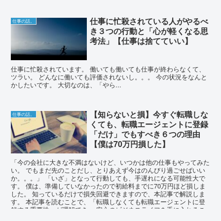
仕事に忙殺されている人がやるべ
仕事の話。
き３つの行動と「心が軽くなる思
考法」【仕事は捨てていい】
仕事に忙殺されています。 働いても働いても仕事が終わらなくて、
ツラい。 どんなに働いても評価されないし。。。 今の状況をなんと
かしたいです。 大切なのは、「やら...
【知らないと損】今すぐ転職しな
仕事の話。
くても、転職エージェントに登録
「だけ」でもすべき６つの理由
【僕は70万円損した】
「今の会社に大きな不満はないけど、いつかは他の仕事もやってみた
い。 でもまだ先のことだし、とりあえず今はのんびり過ごせばいい
か。。。」 「いざ」となって行動しても、手遅れになる可能性大で
す。 僕は、準備していなかったので初給料までに70万円ほど損しま
した。 知っているだけで損失回避できますので、本記事で解説しま
す。 本記事を読むことで、「転職しなくても転職エージェントに登
録する重要性」が理解でき、 安心のビジネスライフを手に入れるこ
とができるでしょう。