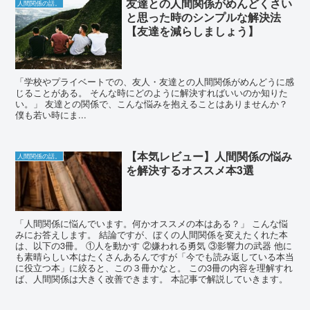
友達との人間関係がめんどくさい
人間関係の話。
と思った時のシンプルな解決法
【友達を減らしましょう】
「学校やプライベートでの、友人・友達との人間関係がめんどうに感
じることがある。 そんな時にどのように解決すればいいのか知りた
い。」 友達との関係で、こんな悩みを抱えることはありませんか？
僕も若い時にま...
【本気レビュー】人間関係の悩み
人間関係の話。
を解決するオススメ本3選
「人間関係に悩んでいます。何かオススメの本はある？」 こんな悩
みにお答えします。 結論ですが、ぼくの人間関係を変えたくれた本
は、以下の3冊。 ①人を動かす ②嫌われる勇気 ③影響力の武器 他に
も素晴らしい本はたくさんあるんですが「今でも読み返している本当
に役立つ本」に絞ると、この３冊かなと。 この3冊の内容を理解すれ
ば、人間関係は大きく改善できます。 本記事で解説していきます。