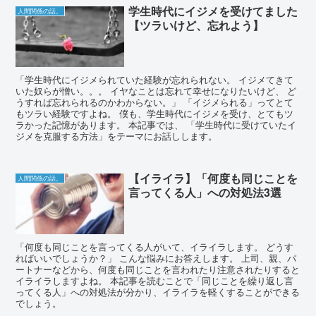
学生時代にイジメを受けてました
人間関係の話。
【ツラいけど、忘れよう】
「学生時代にイジメられていた経験が忘れられない。 イジメてきて
いた奴らが憎い。。。 イヤなことは忘れて幸せになりたいけど、 ど
うすれば忘れられるのかわからない。」 「イジメられる」ってとて
もツラい経験ですよね。 僕も、学生時代にイジメを受け、とてもツ
ラかった記憶があります。 本記事では、 「学生時代に受けていたイ
ジメを克服する方法」をテーマにお話しします。
【イライラ】「何度も同じことを
人間関係の話。
言ってくる人」への対処法3選
「何度も同じことを言ってくる人がいて、イライラします。 どうす
ればいいでしょうか？」 こんな悩みにお答えします。 上司、親、パ
ートナーなどから、何度も同じことを言われたり注意されたりすると
イライラしますよね。 本記事を読むことで「同じことを繰り返し言
ってくる人」への対処法が分かり、イライラを軽くすることができる
でしょう。