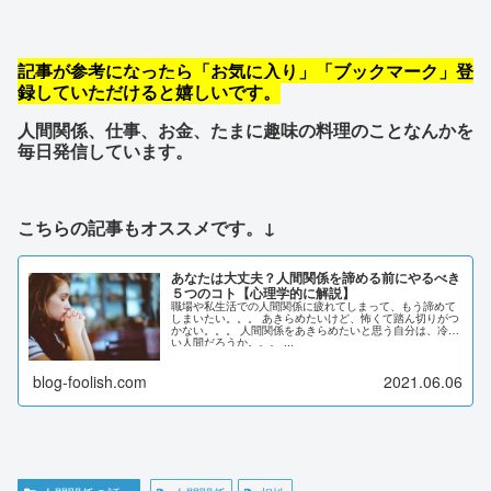
記事が参考になったら「お気に入り」「ブックマーク」登
録していただけると嬉しいです。
人間関係、仕事、お金、たまに趣味の料理のことなんかを
毎日発信しています。
こちらの記事もオススメです。
↓
あなたは大丈夫？人間関係を諦める前にやるべき
５つのコト【心理学的に解説】
職場や私生活での人間関係に疲れてしまって、もう諦めて
しまいたい。。。 あきらめたいけど、怖くて踏ん切りがつ
かない。。。 人間関係をあきらめたいと思う自分は、冷た
い人間だろうか。。。 ...
blog-foolish.com
2021.06.06