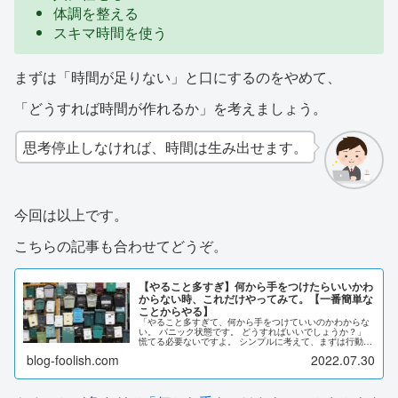
体調を整える
スキマ時間を使う
まずは「時間が足りない」と口にするのをやめて、
「どうすれば時間が作れるか」を考えましょう。
思考停止しなければ、時間は生み出せます。
今回は以上です。
こちらの記事も合わせてどうぞ。
【やること多すぎ】何から手をつけたらいいかわ
からない時、これだけやってみて。【一番簡単な
ことからやる】
「やること多すぎて、何から手をつけていいのかわからな
い。 パニック状態です。 どうすればいいでしょうか？」
慌てる必要ないですよ。 シンプルに考えて、まずは行動す
ればOKです。 この記事を読むことで、やることが多すぎ
blog-foolish.com
2022.07.30
て何をすればわからない時の対処法がわかり、 忙しい状態
から落ち着いて抜け出せるようになるでしょう。