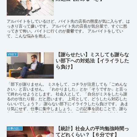
アルバイトをしているけど、バイト先の店長の態度が気に入らず、は
っきり言って嫌いです。 アルバイト先の店長が気分屋で、すぐに怒
ってきて怖い。バイトに行くのが憂鬱です。 アルバイトをしてい
て、こんな悩みを抱え...
【謝らせたい】ミスしても謝らな
VS部下
い部下への対処法【イライラした
ら負け】
「部下が謝りません。 ミスをして、コチラが注意しても「ごめんな
さい」と言いません。 「わかりました」とか「そうですか」と言っ
て終わらせようとします。 社会人として、「自分がミスをしたら謝
るのが当たり前」だと思います。 上司として、どうしたら対応した
らいいでしょう？」 謝らない部下にイライラしたら負けです。 あま
り気にせず、仕事に集中しましょう。 この記事を読むことで、謝ら
ない部下への上手な対処法が理解でき、 部下に悩まないビジネスラ
イフを手に入れられるでしょう。
【統計】社会人の平均勉強時間っ
仕事の話。
てどれくらい？【６分です】