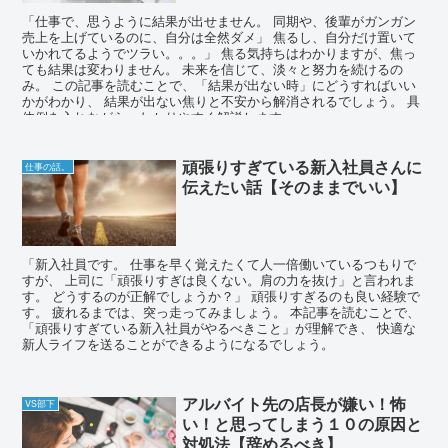
「仕事で、思うように結果が出せません。 同期や、後輩がガンガン
売上を上げているのに、自分は全然ダメ」 焦るし、自分だけ置いて
いかれてるようでツラい。。。」 焦る気持ちはわかりますが、焦っ
ても結果は変わりません。 未来を信じて、淡々と努力を続けるの
み。 この記事を読むことで、「結果が出ない時」にどうすればいい
かがわかり、 結果が出ない焦りと不安から解消されるでしょう。 具
体例を入れながら、わかりやすく解説します。
頑張りすぎている新入社員さんに
仕事の話。
伝えたい話【そのままでいい】
「新入社員です。 仕事を早く覚えたくて人一倍働いているつもりで
すが、 上司に「頑張りすぎは良くない。肩の力を抜け」と言われま
す。 どうするのが正解でしょうか？」 頑張りすぎるのも良い経験で
す。 疲れるまでは、突っ走ってみましょう。 本記事を読むことで、
「頑張りすぎている新入社員がやるべきこと」が理解でき、 快適な
新人ライフを送ることができるようになるでしょう。
アルバイト先の店長が嫌い！怖
VS部下
い！と思ってしまう１０の原因と
対処法【辞めるべき】