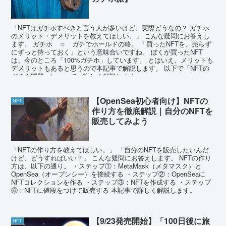
「NFTはガチホすべきと言う人が多いけど、実際どうなの？ ガチホ
のメリット・デメリットを教えてほしい。」 こんな疑問にお答えし
ます。 ガチホ ＝ ガチでホールドの略。 「買ったNFTを、売らず
にずっと持っておく」という意味合いですね。 ぼくが買ったNFT
は、今のところ「100%ガチホ」しています。 とはいえ、メリットも
デメリットもあると思うので本記事で解説します。 以下で「NFTの
ガチホ問題」について、詳しく解説します。
【OpenSea初心者向け】NFTの
NFT
作り方を徹底解説｜自分のNFTを
販売してみよう
「NFTの作り方を教えてほしい。」 「自分のNFTを販売したいんだ
けど、どうすればいい？」 こんな疑問にお答えします。 NFTの作り
方は、以下の通り。 ・ステップ①：MetaMask（メタマスク）と
OpenSea（オープンシー）を接続する ・ステップ②：OpenSeaに
NFTコレクションを作る ・ステップ③：NFTを作成する ・ステップ
④：NFTに値段をつけて販売する 本記事で詳しく解説します。
【9/23発売開始】「100日後に旅
NFT