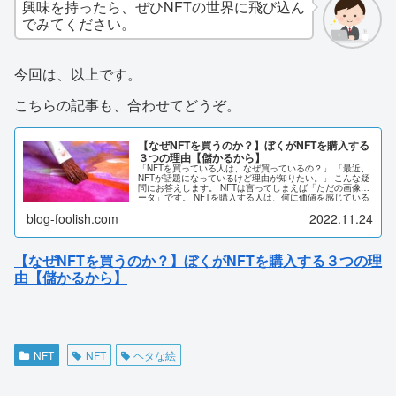
興味を持ったら、ぜひNFTの世界に飛び込ん
でみてください。
今回は、以上です。
こちらの記事も、合わせてどうぞ。
【なぜNFTを買うのか？】ぼくがNFTを購入する
３つの理由【儲かるから】
「NFTを買っている人は、なぜ買っているの？」 「最近、
NFTが話題になっているけど理由が知りたい。」 こんな疑
問にお答えします。 NFTは言ってしまえば「ただの画像デ
ータ」です。 NFTを購入する人は、何に価値を感じている
のでしょうか？ 結論、以下の３つの理由が大きいと思いま
blog-foolish.com
2022.11.24
す。 ・理由①：値上がりが期待できる ・理由②：コレク
ションとして楽しめる ・理由③：人と繋がることができる
本記事で、詳しく解説します。
【なぜNFTを買うのか？】ぼくがNFTを購入する３つの理
由【儲かるから】
NFT
NFT
ヘタな絵