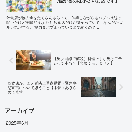
【儲かるのは小さいお店です】
飲食店が協力金をたくさんもらって、休業しながらもバブル状態って
聞いたけど実際どうなの？ 飲食店だけが儲かっていて、なんだかズ
ルい気がする。 協力金バブルっていつまで続くの？ ...
【男女目線で解説】料理上手な男はモテ
るって本当？【悲報：モテません】
飲食店が、まん延防止重点措置・緊急事
態宣言について思うこと【本音：あきら
めてます】
アーカイブ
2025年6月